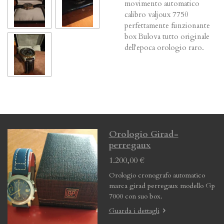
movimento automatico
calibro valjoux 7750
perfettamente funzionante
box Bulova tutto originale
dell'epoca orologio raro.
Orologio Girad-
perregaux
1.200,00 €
Orologio cronografo automatico
marca girad perregaux modello Gp
7000 con suo box.
Guarda i dettagli