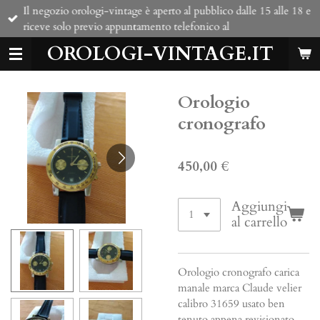
Il negozio orologi-vintage è aperto al pubblico dalle 15 alle 18 e
Vai
riceve solo previo appuntamento telefonico al
al
contenuto
OROLOGI-VINTAGE.IT
principale
Orologio
cronografo
450,00 €
Aggiungi
al carrello
Orologio cronografo carica
manale marca Claude velier
calibro 31659 usato ben
tenuto appena revisionato