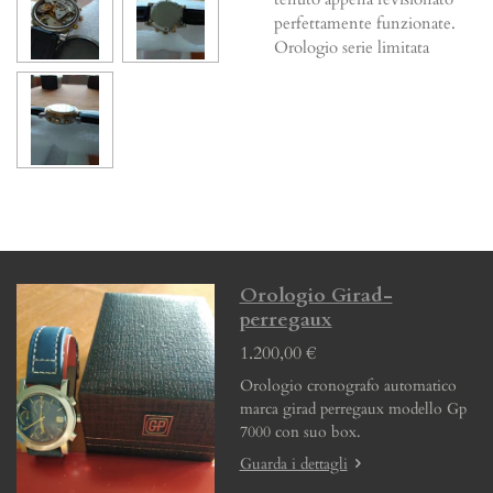
perfettamente funzionate.
Orologio serie limitata
Orologio Girad-
perregaux
1.200,00 €
Orologio cronografo automatico
marca girad perregaux modello Gp
7000 con suo box.
Guarda i dettagli